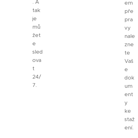
. A
em
tak
pře
je
pra
mů
vy
žet
nale
e
zne
sled
te
ova
Vaš
t
e
24/
dok
7.
um
ent
y
ke
staž
ení.