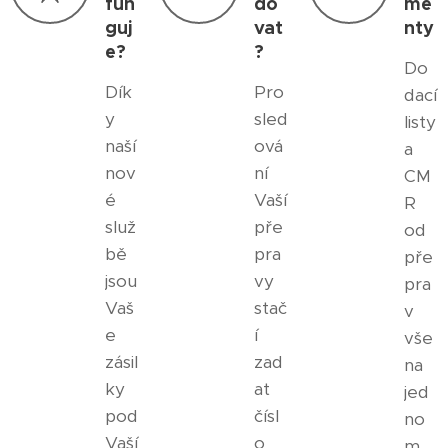
fun
do
me
guj
vat
nty
e?
?
Do
Dík
Pro
dací
y
sled
listy
naší
ová
a
nov
ní
CM
é
Vaší
R
služ
pře
od
bě
pra
pře
jsou
vy
pra
Vaš
stač
v
e
í
vše
zásil
zad
na
ky
at
jed
pod
čísl
no
Vaší
o
m