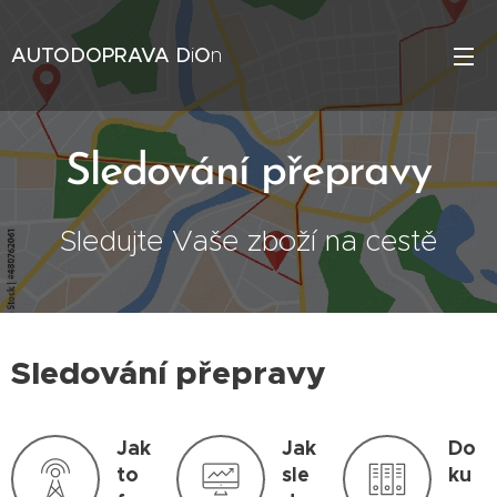
AUTODOPRAVA
D
i
O
n
Sledování přepravy
Sledujte Vaše zboží na cestě
Sledování přepravy
Jak
Jak
Do
to
sle
ku