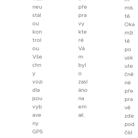
neu
pře
mís
stál
pra
tě.
ou
vy
Oka
kon
kte
mži
trol
ré
tě
ou.
Vá
po
Vše
m
usk
chn
byl
ute
y
o
čně
vozi
zasl
né
dla
áno
pře
jsou
na
pra
vyb
em
vě
ave
ail.
zde
ny
pod
GPS
čísl